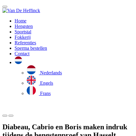
Home
Hengsten
Sportstal
Fokkerij
Referenties
Sperma bestellen
Contact
Nederlands
Engels
Frans
Diabeau, Cabrio en Boris maken indruk
tijdens de hengstenproef van Hasselt